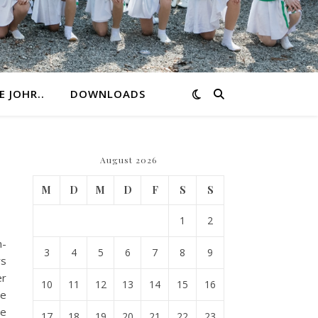
E JOHR..
DOWNLOADS
August 2026
M
D
M
D
F
S
S
1
2
n-
3
4
5
6
7
8
9
rs
er
10
11
12
13
14
15
16
ie
re
17
18
19
20
21
22
23