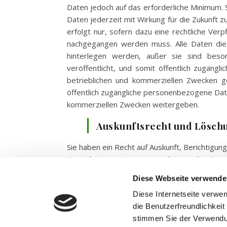
Daten jedoch auf das erforderliche Minimum. S
Daten jederzeit mit Wirkung für die Zukunft
erfolgt nur, sofern dazu eine rechtliche Ver
nachgegangen werden muss. Alle Daten die 
hinterlegen werden, außer sie sind beso
veröffentlicht, und somit öffentlich zugängl
betrieblichen und kommerziellen Zwecken 
öffentlich zugängliche personenbezogene Date
kommerziellen Zwecken weitergeben.
Auskunftsrecht und Lösch
Sie haben ein Recht auf Auskunft, Berichtigu
Sie sich insoweit an uns, oder senden Sie 
gespeicherten personenbezogenen Daten erfol
Diese Webseite verwende
Ihre Kenntnis zur Erfüllung des mit der Speic
Diese Internetseite verwe
Speicherung aus sonstigen gesetzlichen Grün
die Benutzerfreundlichkei
ist: Das Unternehmen laut dem Impressum
stimmen Sie der Verwendu