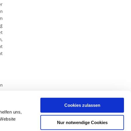
er
en
rm
ng
et
n,
ht
ht
en
er
nn
Cookies zulassen
re
helfen uns,
ng
 Website
Nur notwendige Cookies