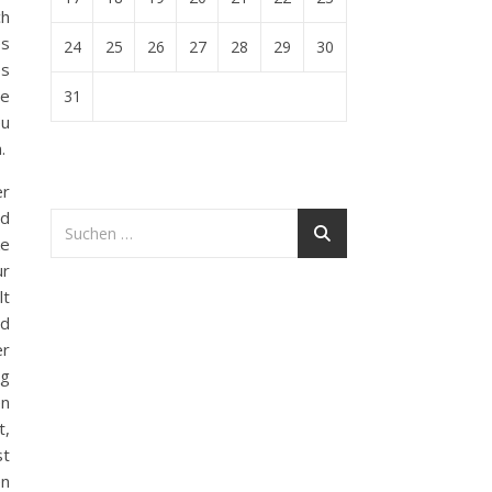
ch
es
24
25
26
27
28
29
30
es
te
31
eu
.
er
nd
ke
ur
lt
nd
er
ng
en
t,
st
en