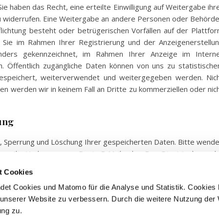
ie haben das Recht, eine erteilte Einwilligung auf Weitergabe ihr
 zu widerrufen. Eine Weitergabe an andere Personen oder Behörd
pflichtung besteht oder betrügerischen Vorfällen auf der Plattfo
Sie im Rahmen Ihrer Registrierung und der Anzeigenerstellu
nders gekennzeichnet, im Rahmen Ihrer Anzeige im Intern
ich. Öffentlich zugängliche Daten können von uns zu statistische
gespeichert, weiterverwendet und weitergegeben werden. Nic
n werden wir in keinem Fall an Dritte zu kommerziellen oder nic
ung
ng, Sperrung und Löschung Ihrer gespeicherten Daten. Bitte wend
uns Ihr Verlangen per Post, E-Mail oder Fax. Die Löschung d
gt, wenn Sie Ihre Einwilligung zur Speicherung widerrufen, we
t Cookies
herung erfolgten Zwecks nicht mehr erforderlich ist, oder wenn Ih
ndet Cookies und Matomo für die Analyse und Statistik. Cookies 
den unzulässig ist. Verantwortliche Stelle für die Datenerhebu
t unserer Website zu verbessern. Durch die weitere Nutzung der
ng zu.