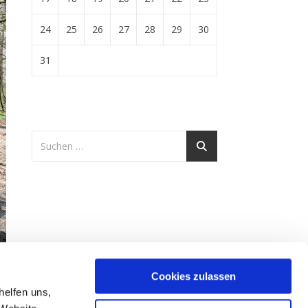
24
25
26
27
28
29
30
31
Cookies zulassen
helfen uns,