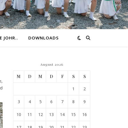
E JOHR..
DOWNLOADS
August 2026
M
D
M
D
F
S
S
e,
nd
1
2
3
4
5
6
7
8
9
10
11
12
13
14
15
16
17
18
19
20
21
22
23